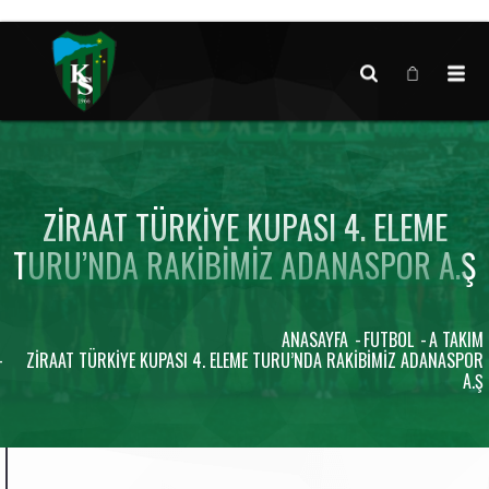
Canlı maç verisi bulunamadı.
ZIRAAT TÜRKIYE KUPASI 4. ELEME
TURU’NDA RAKIBIMIZ ADANASPOR A.Ş
ANASAYFA
FUTBOL
A TAKIM
ZIRAAT TÜRKIYE KUPASI 4. ELEME TURU’NDA RAKIBIMIZ ADANASPOR
A.Ş