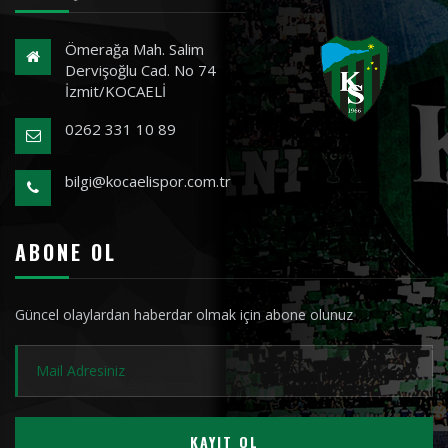
Ömerağa Mah. Salim
Dervişoğlu Cad. No 74
İzmit/KOCAELİ
0262 331 10 89
bilgi@kocaelispor.com.tr
ABONE OL
Güncel olaylardan haberdar olmak için abone olunuz
KAYIT OL